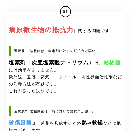
01
病原微生物の抵抗力
に関する問題です。
選択肢1. 結核菌は、塩素剤に対して抵抗力が弱い。
塩素剤（次亜塩素酸ナトリウム）
結核菌
は、
には効果がありません。
紫外線・煮沸・蒸気・エタノール・両性界面活性剤など
の消毒方法が有効です。
これが誤った説明です。
選択肢2. 破傷風菌は、熱に対して抵抗力が強い。
破傷風菌
熱
乾燥
は、芽胞を形成するため
や
などに抵
抗力があります。