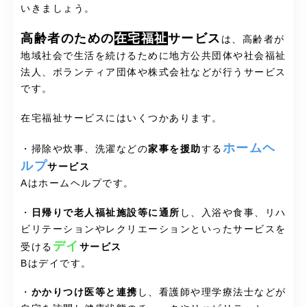
いきましょう。
高齢者のための
在宅福祉
サービス
は、高齢者が
地域社会で生活を続けるために地方公共団体や社会福祉
法人、ボランティア団体や株式会社などが行うサービス
です。
在宅福祉サービスにはいくつかあります。
ホームヘ
・掃除や炊事、洗濯などの
家事を援助
する
ルプ
サービス
Aはホームヘルプです。
・
日帰りで老人福祉施設等に通所
し、入浴や食事、リハ
ビリテーションやレクリエーションといったサービスを
デイ
受ける
サービス
Bはデイです。
・
かかりつけ医等と連携
し、看護師や理学療法士などが