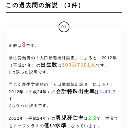
この過去問の解説 （3件）
01
3
正解は
です。
厚生労働省の「人口動態統計調査」によると、2012年
出生数
103万7101人
（平成24年）の
は
です。
1は誤った説明です。
同じく厚生労働省の「人口動態統計調査」によると、
合計特殊出生率
1.41
2012年（平成24年）の
は
で
す。
2も誤った説明です。
乳児死亡率
2.2
2012年（平成24年）の
は
で、世界で
低い水準
もトップクラスの
になっています。