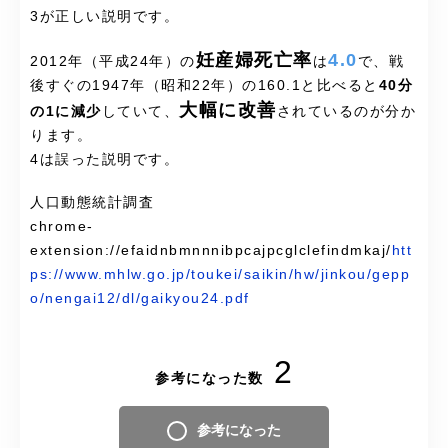
3が正しい説明です。
妊産婦死亡率
4.0
2012年（平成24年）の
は
で、戦
後すぐの1947年（昭和22年）の160.1と比べると
40分
大幅に改善
の1に減少
していて、
されているのが分か
ります。
4は誤った説明です。
人口動態統計調査
chrome-
extension://efaidnbmnnnibpcajpcglclefindmkaj/
htt
ps://www.mhlw.go.jp/toukei/saikin/hw/jinkou/gepp
o/nengai12/dl/gaikyou24.pdf
2
参考になった数
参考になった