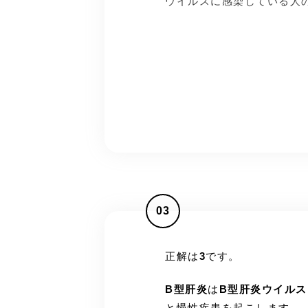
ウイルスに感染している人
03
正解は
3
です。
B型肝炎
は
B型肝炎ウイルス
と慢性疾患を起こします。