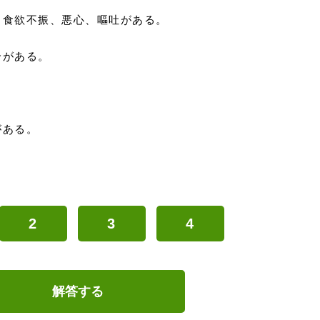
、食欲不振、悪心、嘔吐がある。
合がある。
がある。
2
3
4
解答する