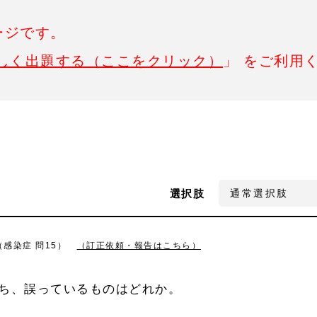
ージです。
しく出題する（ここをクリック）
」 をご利用
選択肢
（感染症 問15）
（訂正依頼・報告はこちら）
ち、誤っているものはどれか。