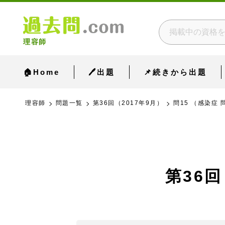
理容師
🏠Home
🖊出題
📌続きから出題
理容師
問題一覧
第36回（2017年9月）
問15 （感染症 
第36回