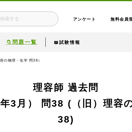
アンケート
無料会員
📁問題一覧
📖試験情報
理容の物理・化学 問38）
理容師 過去問
7年3月）
問38 (（旧）理容
38)