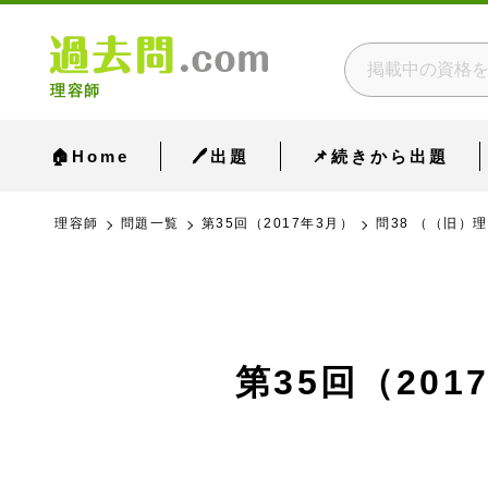
理容師
🏠Home
🖊出題
📌続きから出題
理容師
問題一覧
第35回（2017年3月）
問38 （（旧）
第35回（201