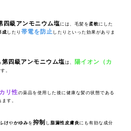
第四級アンモニウム塩
には、毛髪を
柔軟
にした
帯電を防止
形成
したり
したりといった効果がありま
第四級アンモニウム塩
陽イオン（カ
る
は、
です。
カリ性
の薬品を使用した後に健康な髪の状態である
れます。
抑制
ふけ
や
かゆみ
を
し
脂漏性皮膚炎
にも有効な成分