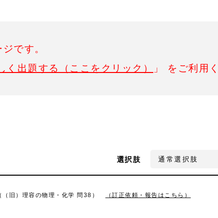
ージです。
しく出題する（ここをクリック）
」 をご利用
選択肢
8（（旧）理容の物理・化学 問38）
（訂正依頼・報告はこちら）