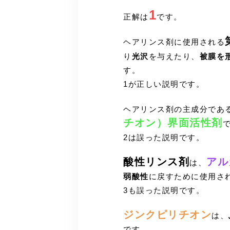
1
正解は
です。
ヘアリンス剤に使用される
り
光沢
を与えたり、
被膜を
す。
1が正しい説明です。
ヘアリンス剤の主成分であ
チオン）界面活性剤
2は誤った説明です。
酸性リンス剤
アル
は、
弱酸性
に戻すために使用さ
3も誤った説明です。
ジンクピリチオン
は、
です。