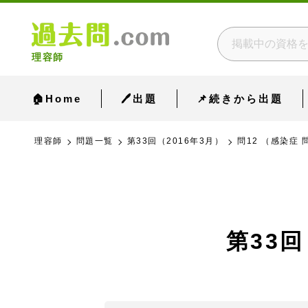
理容師
🏠Home
🖊出題
📌続きから出題
理容師
問題一覧
第33回（2016年3月）
問12 （感染症 
第33回