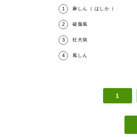
麻しん（ はしか ）
破傷風
狂犬病
風しん
1