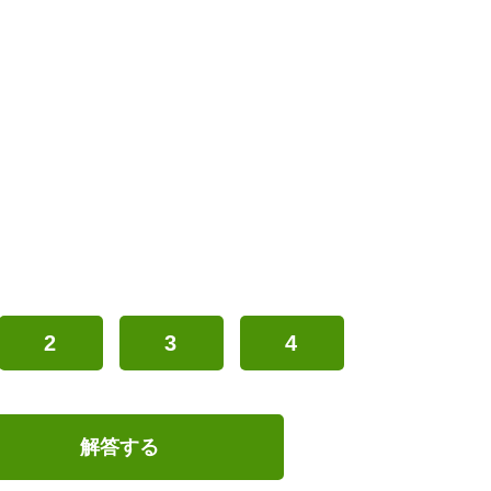
2
3
4
解答する